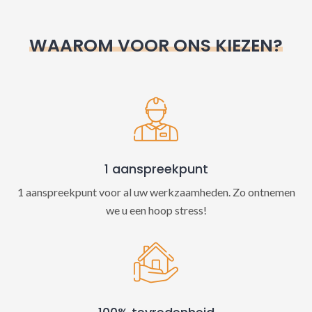
r
n
WAAROM VOOR ONS KIEZEN?
a
t
i
v
e
:
1 aanspreekpunt
1 aanspreekpunt voor al uw werkzaamheden. Zo ontnemen
we u een hoop stress!