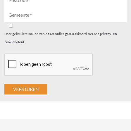
Door gebruik te maken van dit formulier gaat u akkoord met ons
privacy- en
cookiebeleid
.
A
l
t
e