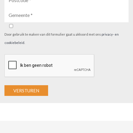
Door gebruik te maken van dit formulier gaat u akkoord met ons
privacy- en
cookiebeleid
.
A
l
t
e