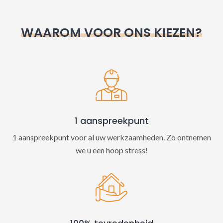
r
n
WAAROM VOOR ONS KIEZEN?
a
t
i
v
e
:
1 aanspreekpunt
1 aanspreekpunt voor al uw werkzaamheden. Zo ontnemen
we u een hoop stress!