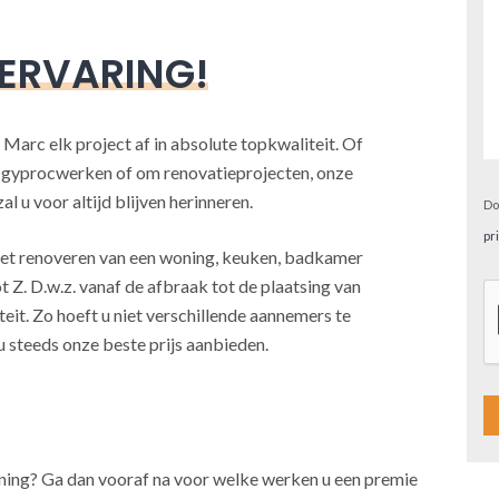
 ERVARING!
 Marc elk project af in absolute topkwaliteit. Of
, gyprocwerken of om renovatieprojecten, onze
l u voor altijd blijven herinneren.
Do
pr
j het renoveren van een woning, keuken, badkamer
t Z. D.w.z. vanaf de afbraak tot de plaatsing van
teit. Zo hoeft u niet verschillende aannemers te
u steeds onze beste prijs aanbieden.
A
oning? Ga dan vooraf na voor welke werken u een premie