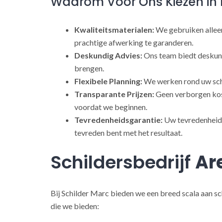
Waarom Voor Ons Kiezen in 
Kwaliteitsmaterialen:
We gebruiken alleen
prachtige afwerking te garanderen.
Deskundig Advies:
Ons team biedt deskund
brengen.
Flexibele Planning:
We werken rond uw sch
Transparante Prijzen:
Geen verborgen kost
voordat we beginnen.
Tevredenheidsgarantie:
Uw tevredenheid s
tevreden bent met het resultaat.
Schildersbedrijf
Ar
Bij Schilder Marc bieden we een breed scala aan sc
die we bieden: