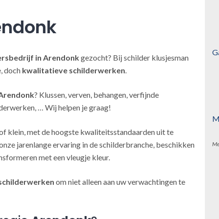
endonk
G
ersbedrijf
in Arendonk
gezocht? Bij schilder klusjesman
e, doch
kwalitatieve schilderwerken
.
 Arendonk
? Klussen, verven, behangen, verfijnde
derwerken, … Wij helpen je graag!
M
of klein, met de hoogste kwaliteitsstandaarden uit te
onze jarenlange ervaring in de schilderbranche, beschikken
Me
nsformeren met een vleugje kleur.
schilderwerken
om niet alleen aan uw verwachtingen te