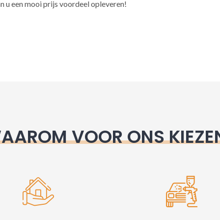
l
n u een mooi prijs voordeel opleveren!
t
e
r
n
a
t
i
v
e
AAROM VOOR ONS KIEZE
: