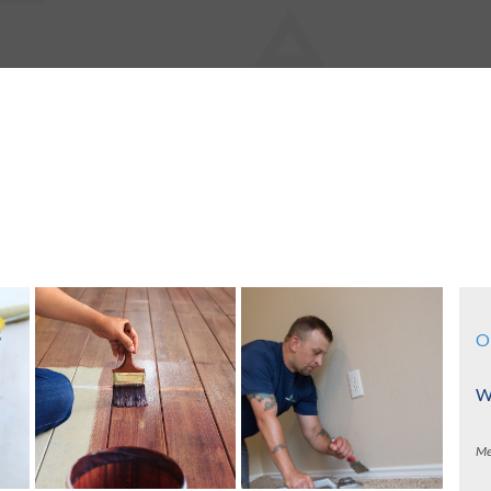
O
Wa
Me