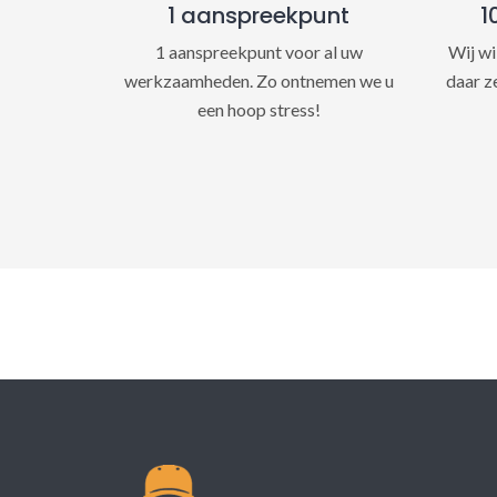
1 aanspreekpunt
1
1 aanspreekpunt voor al uw
Wij wi
werkzaamheden. Zo ontnemen we u
daar z
een hoop stress!