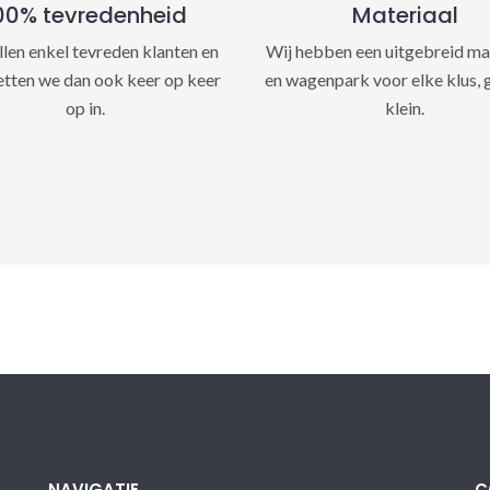
00% tevredenheid
Materiaal
llen enkel tevreden klanten en
Wij hebben een uitgebreid ma
etten we dan ook keer op keer
en wagenpark voor elke klus, 
op in.
klein.
NAVIGATIE
C