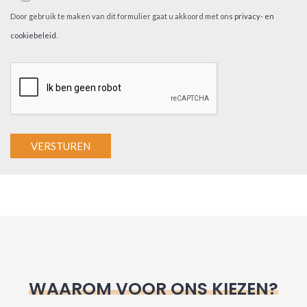
Door gebruik te maken van dit formulier gaat u akkoord met ons
privacy- en
cookiebeleid
.
A
l
t
e
r
n
WAAROM VOOR ONS KIEZEN?
a