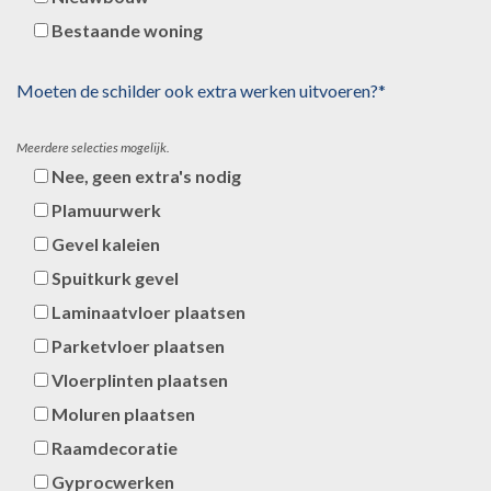
Bestaande woning
Moeten de schilder ook extra werken uitvoeren?*
Meerdere selecties mogelijk.
Nee, geen extra's nodig
Plamuurwerk
Gevel kaleien
Spuitkurk gevel
Laminaatvloer plaatsen
Parketvloer plaatsen
Vloerplinten plaatsen
Moluren plaatsen
Raamdecoratie
Gyprocwerken