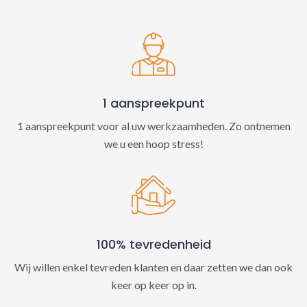
t
i
v
e
:
1 aanspreekpunt
1 aanspreekpunt voor al uw werkzaamheden. Zo ontnemen
we u een hoop stress!
100% tevredenheid
Wij willen enkel tevreden klanten en daar zetten we dan ook
keer op keer op in.