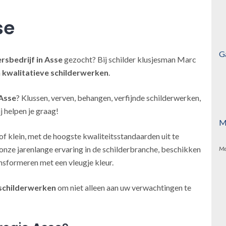
se
G
ersbedrijf
in Asse
gezocht? Bij schilder klusjesman Marc
h
kwalitatieve schilderwerken
.
 Asse
? Klussen, verven, behangen, verfijnde schilderwerken,
 helpen je graag!
M
of klein, met de hoogste kwaliteitsstandaarden uit te
onze jarenlange ervaring in de schilderbranche, beschikken
Me
nsformeren met een vleugje kleur.
schilderwerken
om niet alleen aan uw verwachtingen te