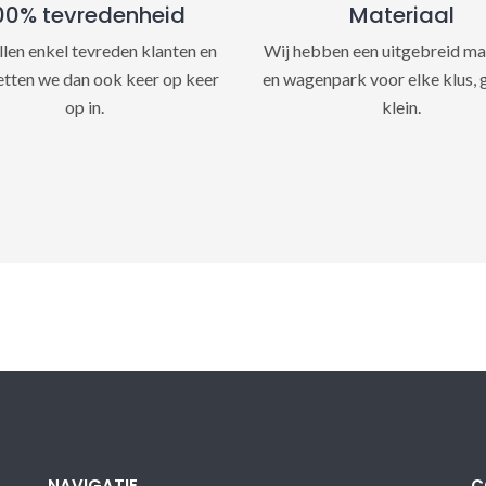
00% tevredenheid
Materiaal
llen enkel tevreden klanten en
Wij hebben een uitgebreid ma
etten we dan ook keer op keer
en wagenpark voor elke klus, 
op in.
klein.
NAVIGATIE
C