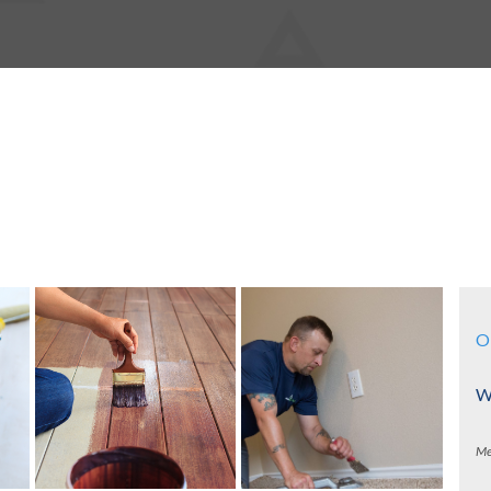
O
Wa
Me