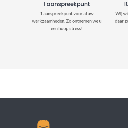
1 aanspreekpunt
1
1 aanspreekpunt voor al uw
Wij wi
werkzaamheden. Zo ontnemen we u
daar z
een hoop stress!