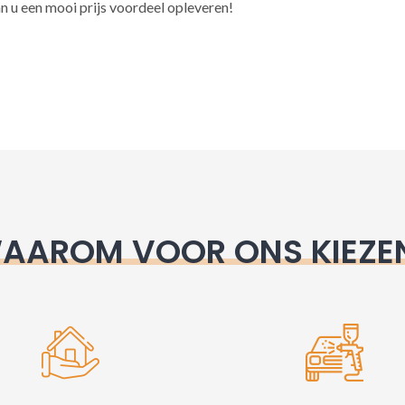
l
n u een mooi prijs voordeel opleveren!
t
e
r
n
a
t
i
v
e
AAROM VOOR ONS KIEZE
: