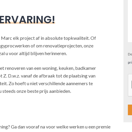
 ERVARING!
 Marc elk project af in absolute topkwaliteit. Of
, gyprocwerken of om renovatieprojecten, onze
l u voor altijd blijven herinneren.
Do
pr
j het renoveren van een woning, keuken, badkamer
t Z. D.w.z. vanaf de afbraak tot de plaatsing van
teit. Zo hoeft u niet verschillende aannemers te
u steeds onze beste prijs aanbieden.
A
oning? Ga dan vooraf na voor welke werken u een premie