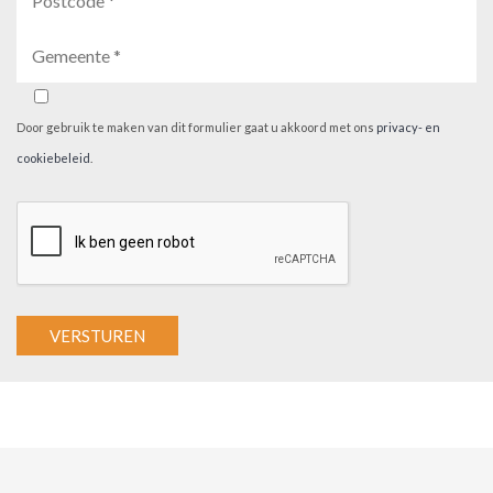
Door gebruik te maken van dit formulier gaat u akkoord met ons
privacy- en
cookiebeleid
.
A
l
t
e