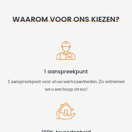
r
n
WAAROM VOOR ONS KIEZEN?
a
t
i
v
e
:
1 aanspreekpunt
1 aanspreekpunt voor al uw werkzaamheden. Zo ontnemen
we u een hoop stress!