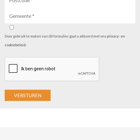
Door gebruik te maken van dit formulier gaat u akkoord met ons
privacy- en
cookiebeleid
.
A
l
t
e