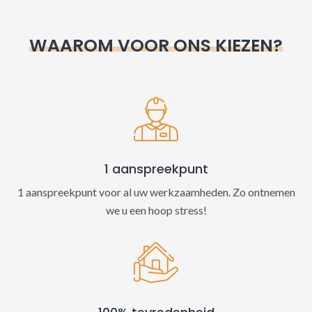
r
n
WAAROM VOOR ONS KIEZEN?
a
t
i
v
e
:
1 aanspreekpunt
1 aanspreekpunt voor al uw werkzaamheden. Zo ontnemen
we u een hoop stress!