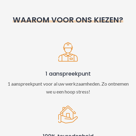
r
n
WAAROM VOOR ONS KIEZEN?
a
t
i
v
e
:
1 aanspreekpunt
1 aanspreekpunt voor al uw werkzaamheden. Zo ontnemen
we u een hoop stress!