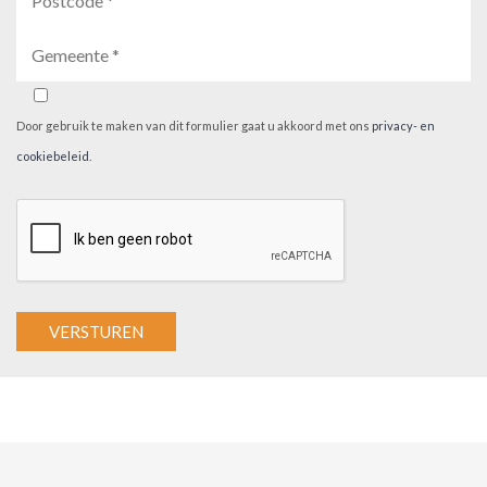
Door gebruik te maken van dit formulier gaat u akkoord met ons
privacy- en
cookiebeleid
.
A
l
t
e