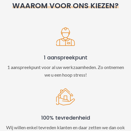
WAAROM VOOR ONS KIEZEN?
a
t
i
v
e
:
1 aanspreekpunt
1 aanspreekpunt voor al uw werkzaamheden. Zo ontnemen
we u een hoop stress!
100% tevredenheid
Wij willen enkel tevreden klanten en daar zetten we dan ook