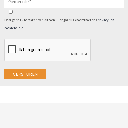
Door gebruik te maken van dit formulier gaat u akkoord met ons
privacy- en
cookiebeleid
.
A
l
t
e
r
n