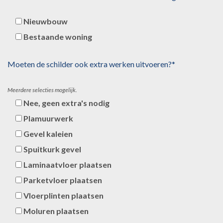
Nieuwbouw
Bestaande woning
Moeten de schilder ook extra werken uitvoeren?*
Meerdere selecties mogelijk.
Nee, geen extra's nodig
Plamuurwerk
Gevel kaleien
Spuitkurk gevel
Laminaatvloer plaatsen
Parketvloer plaatsen
Vloerplinten plaatsen
Moluren plaatsen