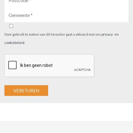
Door gebruik te maken van dit formulier gaat u akkoord met ons
privacy- en
cookiebeleid
.
A
l
t
e