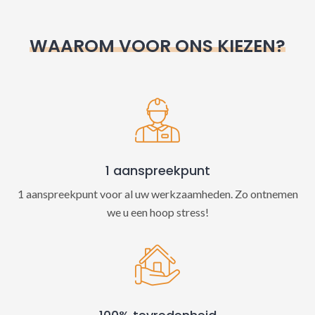
r
n
WAAROM VOOR ONS KIEZEN?
a
t
i
v
e
:
1 aanspreekpunt
1 aanspreekpunt voor al uw werkzaamheden. Zo ontnemen
we u een hoop stress!