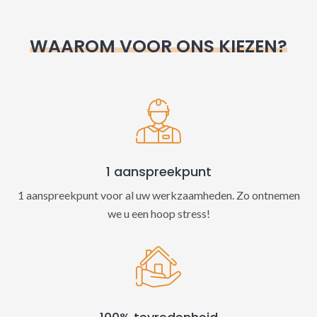
r
n
WAAROM VOOR ONS KIEZEN?
a
t
i
v
e
:
1 aanspreekpunt
1 aanspreekpunt voor al uw werkzaamheden. Zo ontnemen
we u een hoop stress!