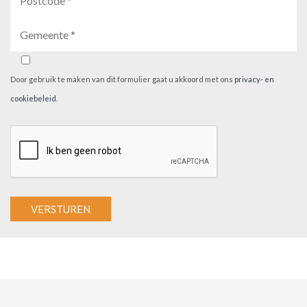
Door gebruik te maken van dit formulier gaat u akkoord met ons
privacy- en
cookiebeleid
.
A
l
t
e