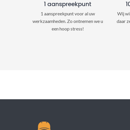
1 aanspreekpunt
1
1 aanspreekpunt voor al uw
Wij wi
werkzaamheden. Zo ontnemen we u
daar z
een hoop stress!