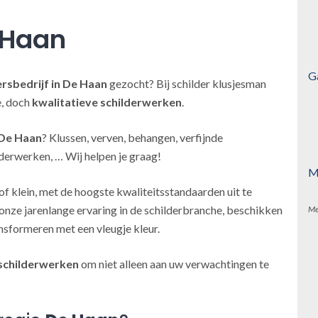
 Haan
G
ersbedrijf
in De Haan
gezocht? Bij schilder klusjesman
e, doch
kwalitatieve schilderwerken
.
 De Haan
? Klussen, verven, behangen, verfijnde
derwerken, … Wij helpen je graag!
M
of klein, met de hoogste kwaliteitsstandaarden uit te
onze jarenlange ervaring in de schilderbranche, beschikken
Me
nsformeren met een vleugje kleur.
schilderwerken
om niet alleen aan uw verwachtingen te