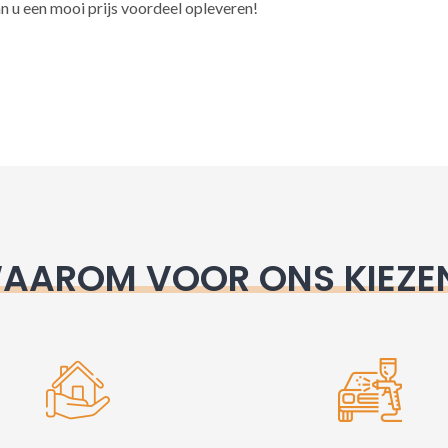
l
n u een mooi prijs voordeel opleveren!
t
e
r
n
a
t
i
v
e
AAROM VOOR ONS KIEZE
: