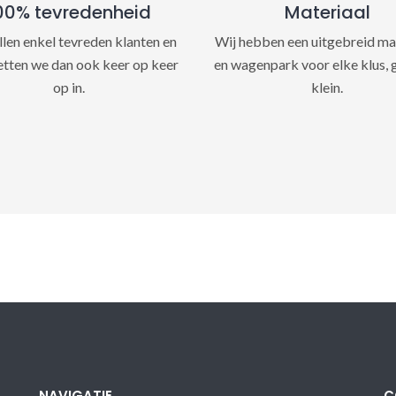
00% tevredenheid
Materiaal
llen enkel tevreden klanten en
Wij hebben een uitgebreid ma
etten we dan ook keer op keer
en wagenpark voor elke klus, 
op in.
klein.
NAVIGATIE
C