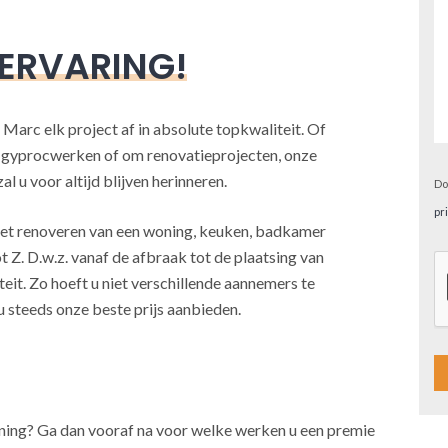
 ERVARING!
 Marc elk project af in absolute topkwaliteit. Of
, gyprocwerken of om renovatieprojecten, onze
l u voor altijd blijven herinneren.
Do
pr
j het renoveren van een woning, keuken, badkamer
t Z. D.w.z. vanaf de afbraak tot de plaatsing van
teit. Zo hoeft u niet verschillende aannemers te
u steeds onze beste prijs aanbieden.
A
oning? Ga dan vooraf na voor welke werken u een premie