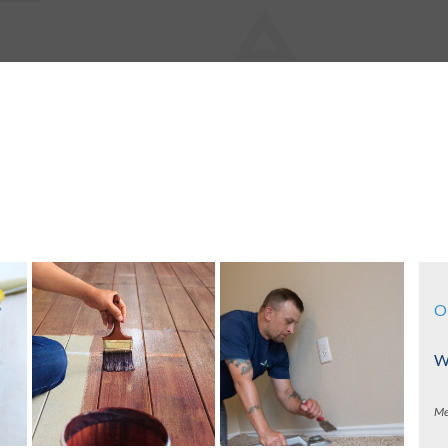
O
Wa
Me