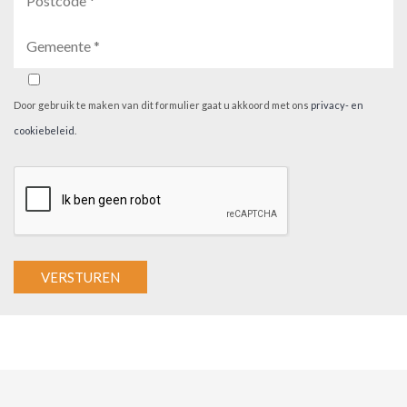
Door gebruik te maken van dit formulier gaat u akkoord met ons
privacy- en
cookiebeleid
.
A
l
t
e