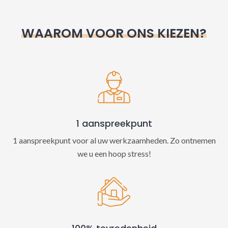
r
n
WAAROM VOOR ONS KIEZEN?
a
t
i
v
e
:
1 aanspreekpunt
1 aanspreekpunt voor al uw werkzaamheden. Zo ontnemen
we u een hoop stress!