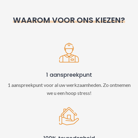
r
n
WAAROM VOOR ONS KIEZEN?
a
t
i
v
e
:
1 aanspreekpunt
1 aanspreekpunt voor al uw werkzaamheden. Zo ontnemen
we u een hoop stress!