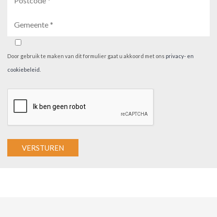
Door gebruik te maken van dit formulier gaat u akkoord met ons
privacy- en
cookiebeleid
.
A
l
t
e