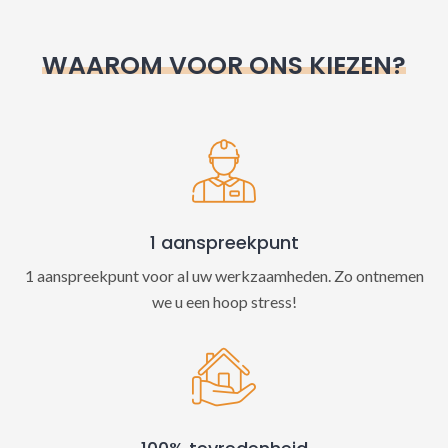
r
n
WAAROM VOOR ONS KIEZEN?
a
t
i
v
e
:
1 aanspreekpunt
1 aanspreekpunt voor al uw werkzaamheden. Zo ontnemen
we u een hoop stress!