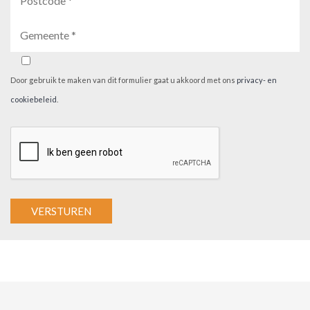
Door gebruik te maken van dit formulier gaat u akkoord met ons
privacy- en
cookiebeleid
.
A
l
t
e