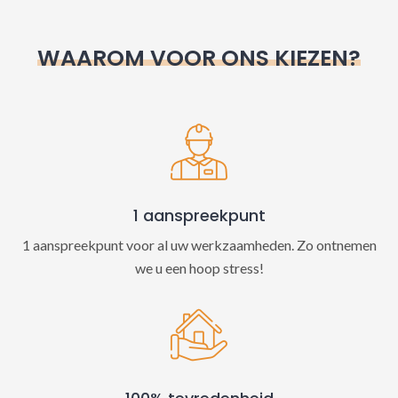
r
n
WAAROM VOOR ONS KIEZEN?
a
t
i
v
e
:
1 aanspreekpunt
1 aanspreekpunt voor al uw werkzaamheden. Zo ontnemen
we u een hoop stress!