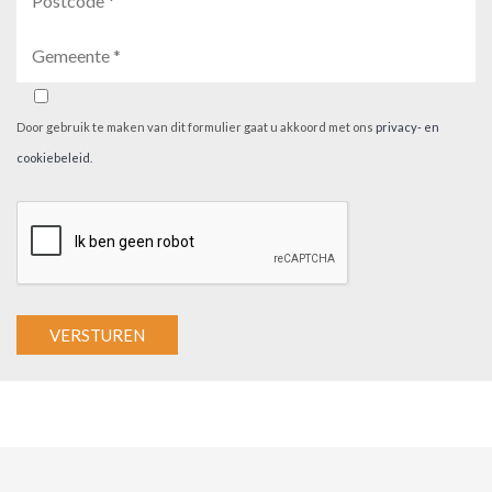
Door gebruik te maken van dit formulier gaat u akkoord met ons
privacy- en
cookiebeleid
.
A
l
t
e