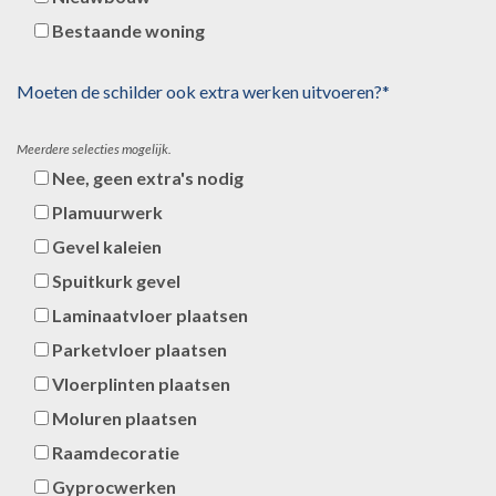
Bestaande woning
Moeten de schilder ook extra werken uitvoeren?*
Meerdere selecties mogelijk.
Nee, geen extra's nodig
Plamuurwerk
Gevel kaleien
Spuitkurk gevel
Laminaatvloer plaatsen
Parketvloer plaatsen
Vloerplinten plaatsen
Moluren plaatsen
Raamdecoratie
Gyprocwerken