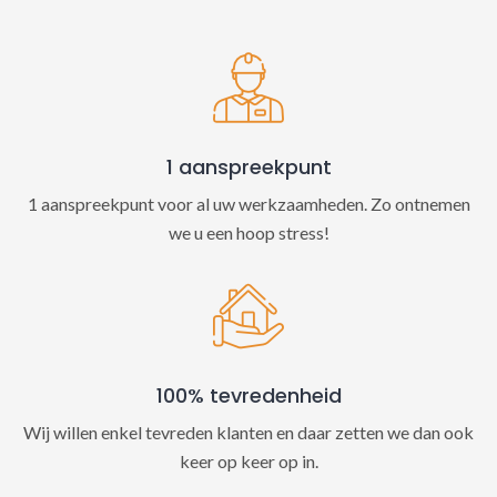
t
i
v
e
:
1 aanspreekpunt
1 aanspreekpunt voor al uw werkzaamheden. Zo ontnemen
we u een hoop stress!
100% tevredenheid
Wij willen enkel tevreden klanten en daar zetten we dan ook
keer op keer op in.