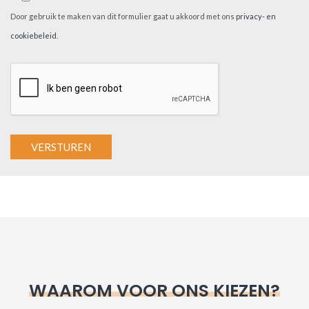
Door gebruik te maken van dit formulier gaat u akkoord met ons
privacy- en
cookiebeleid
.
A
l
t
e
r
n
WAAROM VOOR ONS KIEZEN?
a