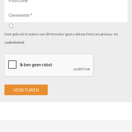
Door gebruik te maken van dit formulier gaat u akkoord met ons
privacy- en
cookiebeleid
.
A
l
t
e