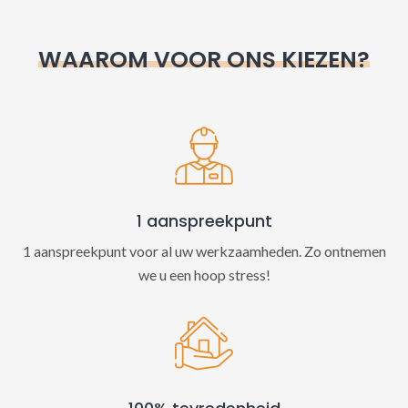
r
n
WAAROM VOOR ONS KIEZEN?
a
t
i
v
e
:
1 aanspreekpunt
1 aanspreekpunt voor al uw werkzaamheden. Zo ontnemen
we u een hoop stress!