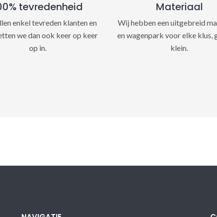
00% tevredenheid
Materiaal
llen enkel tevreden klanten en
Wij hebben een uitgebreid ma
etten we dan ook keer op keer
en wagenpark voor elke klus, 
op in.
klein.
NAVIGATIE
C