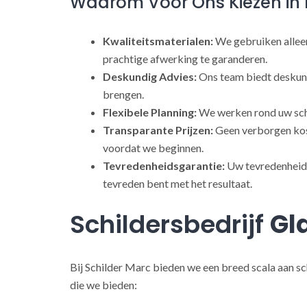
Waarom Voor Ons Kiezen in 
Kwaliteitsmaterialen:
We gebruiken alleen
prachtige afwerking te garanderen.
Deskundig Advies:
Ons team biedt deskund
brengen.
Flexibele Planning:
We werken rond uw sch
Transparante Prijzen:
Geen verborgen kost
voordat we beginnen.
Tevredenheidsgarantie:
Uw tevredenheid s
tevreden bent met het resultaat.
Schildersbedrijf
Gl
Bij Schilder Marc bieden we een breed scala aan sc
die we bieden: