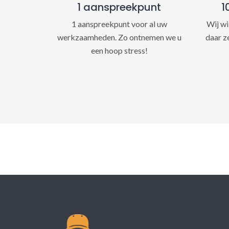
1 aanspreekpunt
1
1 aanspreekpunt voor al uw
Wij wi
werkzaamheden. Zo ontnemen we u
daar z
een hoop stress!