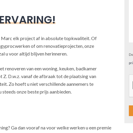
 ERVARING!
 Marc elk project af in absolute topkwaliteit. Of
, gyprocwerken of om renovatieprojecten, onze
l u voor altijd blijven herinneren.
Do
pr
j het renoveren van een woning, keuken, badkamer
t Z. D.w.z. vanaf de afbraak tot de plaatsing van
teit. Zo hoeft u niet verschillende aannemers te
u steeds onze beste prijs aanbieden.
A
oning? Ga dan vooraf na voor welke werken u een premie