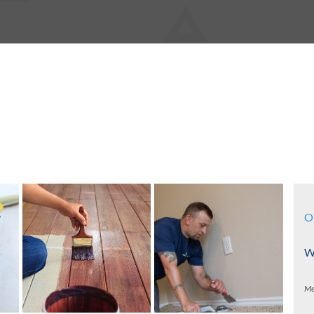
O
Wa
Me