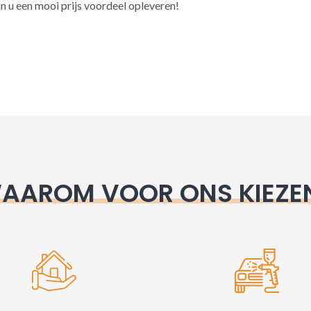
l
n u een mooi prijs voordeel opleveren!
t
e
r
n
a
t
i
v
e
AAROM VOOR ONS KIEZE
: