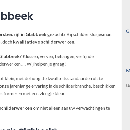
abbeek
G
ersbedrijf
in Glabbeek
gezocht? Bij schilder klusjesman
e, doch
kwalitatieve schilderwerken
.
 Glabbeek
? Klussen, verven, behangen, verfijnde
derwerken, … Wij helpen je graag!
M
of klein, met de hoogste kwaliteitsstandaarden uit te
onze jarenlange ervaring in de schilderbranche, beschikken
Me
nsformeren met een vleugje kleur.
schilderwerken
om niet alleen aan uw verwachtingen te