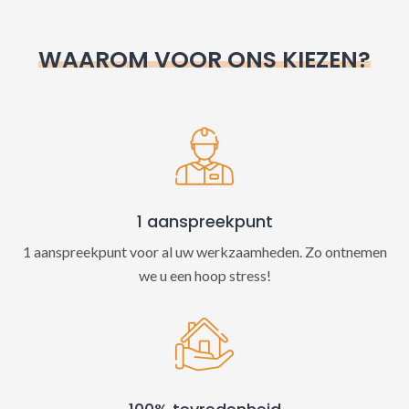
r
n
WAAROM VOOR ONS KIEZEN?
a
t
i
v
e
:
1 aanspreekpunt
1 aanspreekpunt voor al uw werkzaamheden. Zo ontnemen
we u een hoop stress!