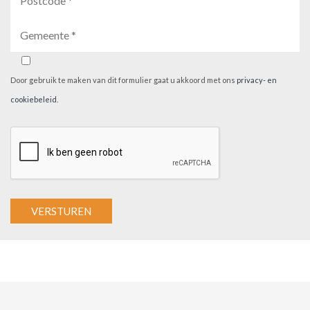
Door gebruik te maken van dit formulier gaat u akkoord met ons
privacy- en
cookiebeleid
.
A
l
t
e