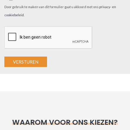
Door gebruik te maken van dit formulier gaat u akkoord met ons
privacy- en
cookiebeleid
.
A
l
t
e
r
n
WAAROM VOOR ONS KIEZEN?
a