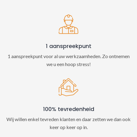
t
i
v
e
:
1 aanspreekpunt
1 aanspreekpunt voor al uw werkzaamheden. Zo ontnemen
we u een hoop stress!
100% tevredenheid
Wij willen enkel tevreden klanten en daar zetten we dan ook
keer op keer op in.