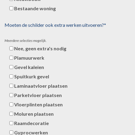
Bestaande woning
Moeten de schilder ook extra werken uitvoeren?*
Meerdere selecties mogelijk.
Nee, geen extra's nodig
Plamuurwerk
Gevel kaleien
Spuitkurk gevel
Laminaatvloer plaatsen
Parketvloer plaatsen
Vloerplinten plaatsen
Moluren plaatsen
Raamdecoratie
Gyprocwerken