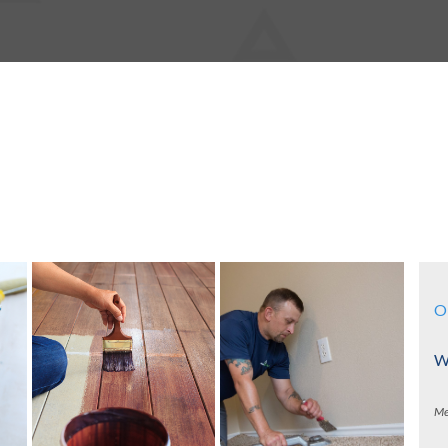
O
Wa
Me