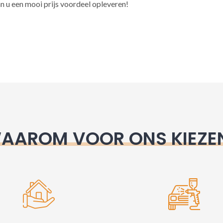
l
n u een mooi prijs voordeel opleveren!
t
e
r
n
a
t
i
v
e
AAROM VOOR ONS KIEZE
: