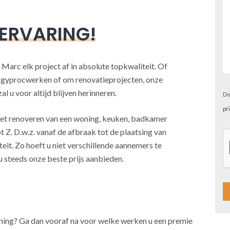
 ERVARING!
 Marc elk project af in absolute topkwaliteit. Of
, gyprocwerken of om renovatieprojecten, onze
l u voor altijd blijven herinneren.
Do
pr
j het renoveren van een woning, keuken, badkamer
t Z. D.w.z. vanaf de afbraak tot de plaatsing van
teit. Zo hoeft u niet verschillende aannemers te
u steeds onze beste prijs aanbieden.
A
oning? Ga dan vooraf na voor welke werken u een premie