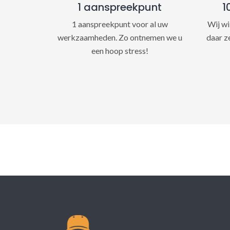
1 aanspreekpunt
1
1 aanspreekpunt voor al uw
Wij wi
werkzaamheden. Zo ontnemen we u
daar z
een hoop stress!