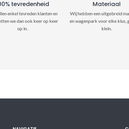
00% tevredenheid
Materiaal
llen enkel tevreden klanten en
Wij hebben een uitgebreid ma
etten we dan ook keer op keer
en wagenpark voor elke klus, 
op in.
klein.
NAVIGATIE
C