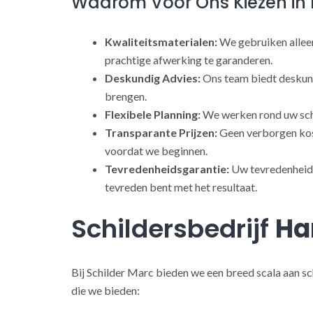
Waarom Voor Ons Kiezen in 
Kwaliteitsmaterialen:
We gebruiken alleen
prachtige afwerking te garanderen.
Deskundig Advies:
Ons team biedt deskund
brengen.
Flexibele Planning:
We werken rond uw sch
Transparante Prijzen:
Geen verborgen kost
voordat we beginnen.
Tevredenheidsgarantie:
Uw tevredenheid s
tevreden bent met het resultaat.
Schildersbedrijf
H
Bij Schilder Marc bieden we een breed scala aan sc
die we bieden: