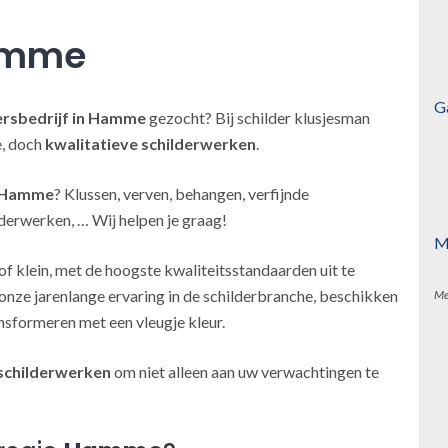
amme
G
ersbedrijf
in Hamme
gezocht? Bij schilder klusjesman
e, doch
kwalitatieve schilderwerken
.
n Hamme
? Klussen, verven, behangen, verfijnde
derwerken, … Wij helpen je graag!
M
of klein, met de hoogste kwaliteitsstandaarden uit te
onze jarenlange ervaring in de schilderbranche, beschikken
Me
nsformeren met een vleugje kleur.
schilderwerken
om niet alleen aan uw verwachtingen te