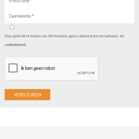
Door gebruik te maken van dit formulier gaat u akkoord met ons
privacy- en
cookiebeleid
.
A
l
t
e