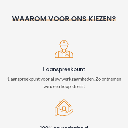
r
n
WAAROM VOOR ONS KIEZEN?
a
t
i
v
e
:
1 aanspreekpunt
1 aanspreekpunt voor al uw werkzaamheden. Zo ontnemen
we u een hoop stress!