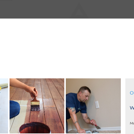
O
Wa
Me