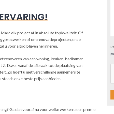
 ERVARING!
 Marc elk project af in absolute topkwaliteit. Of
, gyprocwerken of om renovatieprojecten, onze
l u voor altijd blijven herinneren.
Do
pr
j het renoveren van een woning, keuken, badkamer
t Z. D.w.z. vanaf de afbraak tot de plaatsing van
teit. Zo hoeft u niet verschillende aannemers te
u steeds onze beste prijs aanbieden.
A
oning? Ga dan vooraf na voor welke werken u een premie