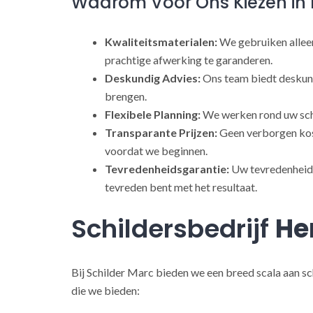
Waarom Voor Ons Kiezen in 
Kwaliteitsmaterialen:
We gebruiken alleen
prachtige afwerking te garanderen.
Deskundig Advies:
Ons team biedt deskund
brengen.
Flexibele Planning:
We werken rond uw sch
Transparante Prijzen:
Geen verborgen kost
voordat we beginnen.
Tevredenheidsgarantie:
Uw tevredenheid s
tevreden bent met het resultaat.
Schildersbedrijf
He
Bij Schilder Marc bieden we een breed scala aan sc
die we bieden: