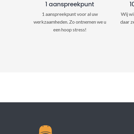
1 aanspreekpunt
1
1 aanspreekpunt voor al uw
Wij wi
werkzaamheden. Zo ontnemen we u
daar z
een hoop stress!