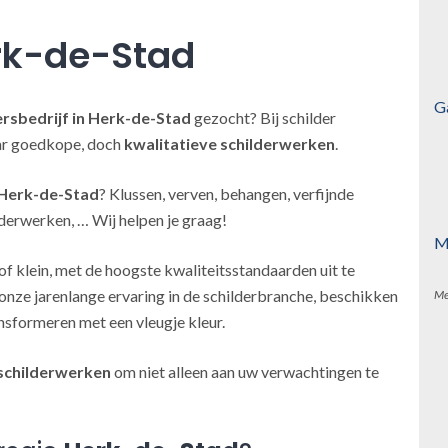
rk-de-Stad
G
ersbedrijf
in Herk-de-Stad
gezocht? Bij schilder
aar goedkope, doch
kwalitatieve schilderwerken
.
 Herk-de-Stad
? Klussen, verven, behangen, verfijnde
derwerken, … Wij helpen je graag!
M
of klein, met de hoogste kwaliteitsstandaarden uit te
onze jarenlange ervaring in de schilderbranche, beschikken
Me
nsformeren met een vleugje kleur.
schilderwerken
om niet alleen aan uw verwachtingen te