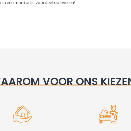
l
n u een mooi prijs voordeel opleveren!
t
e
r
n
a
t
i
v
e
AAROM VOOR ONS KIEZE
: