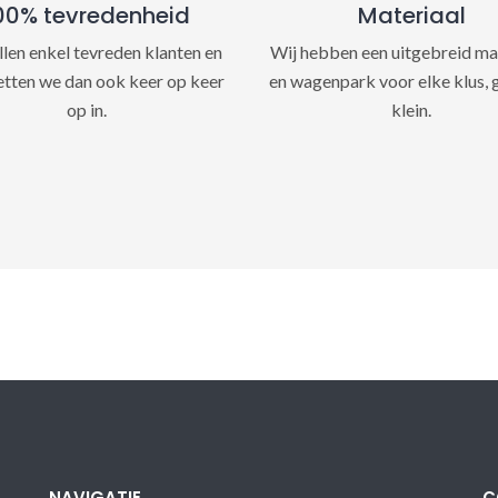
00% tevredenheid
Materiaal
llen enkel tevreden klanten en
Wij hebben een uitgebreid ma
etten we dan ook keer op keer
en wagenpark voor elke klus, 
op in.
klein.
NAVIGATIE
C