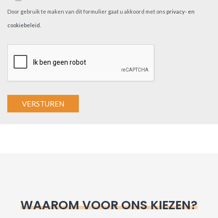
Door gebruik te maken van dit formulier gaat u akkoord met ons
privacy- en
cookiebeleid
.
A
l
t
e
r
n
WAAROM VOOR ONS KIEZEN?
a