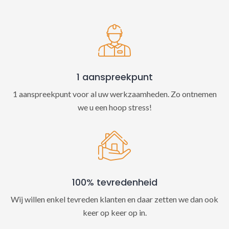
t
i
v
e
:
1 aanspreekpunt
1 aanspreekpunt voor al uw werkzaamheden. Zo ontnemen
we u een hoop stress!
100% tevredenheid
Wij willen enkel tevreden klanten en daar zetten we dan ook
keer op keer op in.