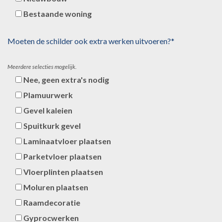
Bestaande woning
Moeten de schilder ook extra werken uitvoeren?*
Meerdere selecties mogelijk.
Nee, geen extra's nodig
Plamuurwerk
Gevel kaleien
Spuitkurk gevel
Laminaatvloer plaatsen
Parketvloer plaatsen
Vloerplinten plaatsen
Moluren plaatsen
Raamdecoratie
Gyprocwerken