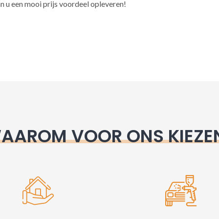
l
n u een mooi prijs voordeel opleveren!
t
e
r
n
a
t
i
v
e
AAROM VOOR ONS KIEZE
: