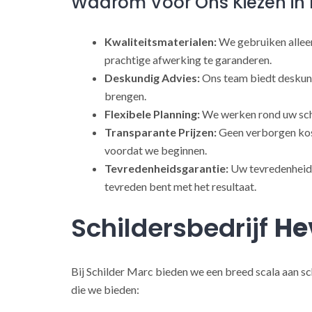
Waarom Voor Ons Kiezen in 
Kwaliteitsmaterialen:
We gebruiken alleen
prachtige afwerking te garanderen.
Deskundig Advies:
Ons team biedt deskund
brengen.
Flexibele Planning:
We werken rond uw sch
Transparante Prijzen:
Geen verborgen kost
voordat we beginnen.
Tevredenheidsgarantie:
Uw tevredenheid s
tevreden bent met het resultaat.
Schildersbedrijf
He
Bij Schilder Marc bieden we een breed scala aan sc
die we bieden: