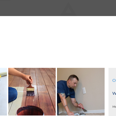
O
Wa
Me