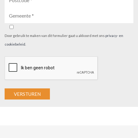
Door gebruik te maken van dit formulier gaat u akkoord met ons
privacy- en
cookiebeleid
.
A
l
t
e