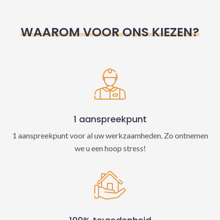
r
n
WAAROM VOOR ONS KIEZEN?
a
t
i
v
e
:
1 aanspreekpunt
1 aanspreekpunt voor al uw werkzaamheden. Zo ontnemen
we u een hoop stress!