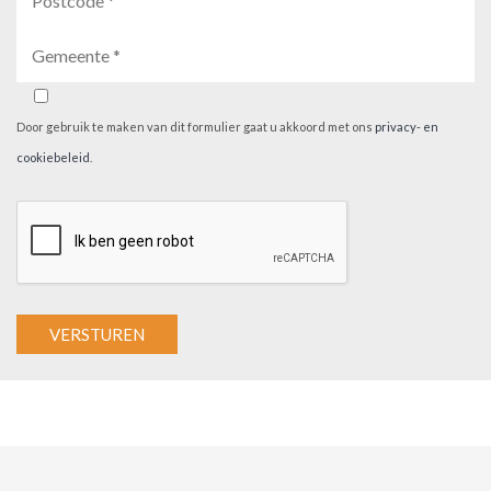
Door gebruik te maken van dit formulier gaat u akkoord met ons
privacy- en
cookiebeleid
.
A
l
t
e