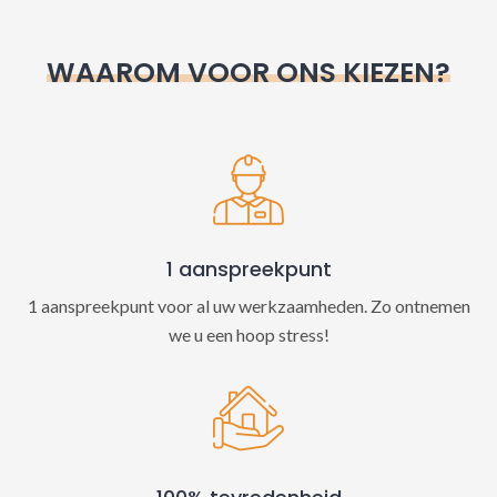
r
n
WAAROM VOOR ONS KIEZEN?
a
t
i
v
e
:
1 aanspreekpunt
1 aanspreekpunt voor al uw werkzaamheden. Zo ontnemen
we u een hoop stress!