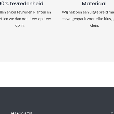
00% tevredenheid
Materiaal
llen enkel tevreden klanten en
Wij hebben een uitgebreid ma
etten we dan ook keer op keer
en wagenpark voor elke klus, 
op in.
klein.
NAVIGATIE
C