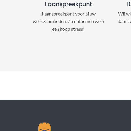
1 aanspreekpunt
1
1 aanspreekpunt voor al uw
Wij wi
werkzaamheden. Zo ontnemen we u
daar z
een hoop stress!