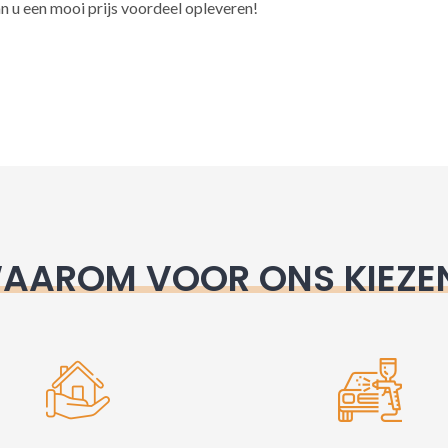
l
n u een mooi prijs voordeel opleveren!
t
e
r
n
a
t
i
v
e
AAROM VOOR ONS KIEZE
: