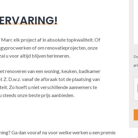
 ERVARING!
 Marc elk project af in absolute topkwaliteit. Of
, gyprocwerken of om renovatieprojecten, onze
l u voor altijd blijven herinneren.
Do
pr
j het renoveren van een woning, keuken, badkamer
t Z. D.w.z. vanaf de afbraak tot de plaatsing van
teit. Zo hoeft u niet verschillende aannemers te
u steeds onze beste prijs aanbieden.
A
oning? Ga dan vooraf na voor welke werken u een premie