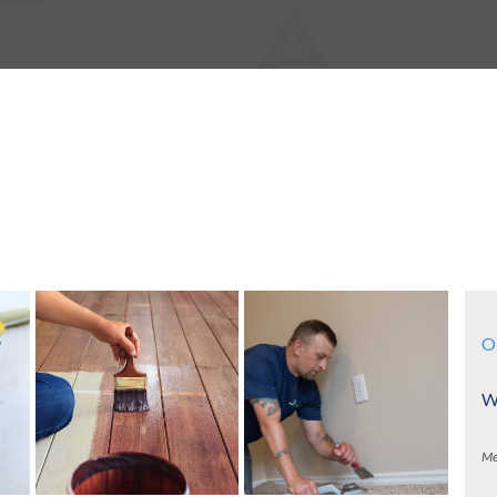
O
Wa
Me