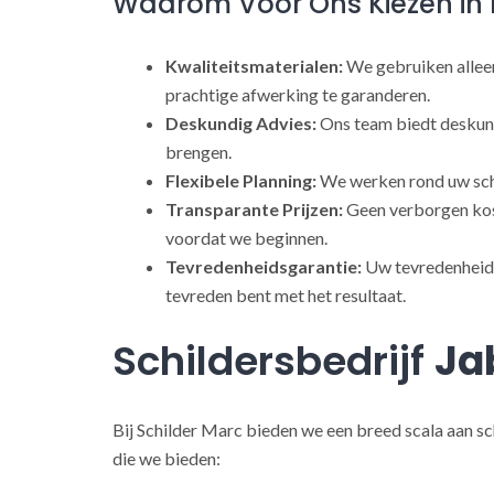
Waarom Voor Ons Kiezen in 
Kwaliteitsmaterialen:
We gebruiken alleen
prachtige afwerking te garanderen.
Deskundig Advies:
Ons team biedt deskund
brengen.
Flexibele Planning:
We werken rond uw sch
Transparante Prijzen:
Geen verborgen kost
voordat we beginnen.
Tevredenheidsgarantie:
Uw tevredenheid s
tevreden bent met het resultaat.
Schildersbedrijf
Ja
Bij Schilder Marc bieden we een breed scala aan sc
die we bieden: