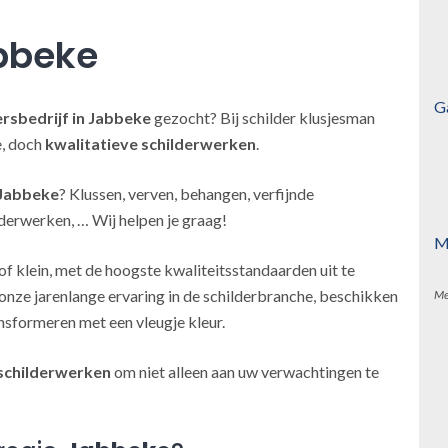
bbeke
G
ersbedrijf
in Jabbeke
gezocht? Bij schilder klusjesman
e, doch
kwalitatieve schilderwerken
.
 Jabbeke
? Klussen, verven, behangen, verfijnde
derwerken, … Wij helpen je graag!
M
of klein, met de hoogste kwaliteitsstandaarden uit te
onze jarenlange ervaring in de schilderbranche, beschikken
Me
nsformeren met een vleugje kleur.
schilderwerken
om niet alleen aan uw verwachtingen te