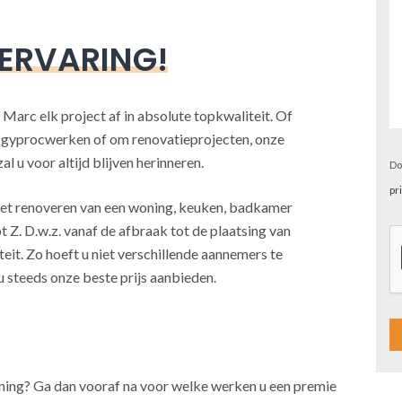
 ERVARING!
 Marc elk project af in absolute topkwaliteit. Of
, gyprocwerken of om renovatieprojecten, onze
l u voor altijd blijven herinneren.
Do
pr
j het renoveren van een woning, keuken, badkamer
t Z. D.w.z. vanaf de afbraak tot de plaatsing van
teit. Zo hoeft u niet verschillende aannemers te
u steeds onze beste prijs aanbieden.
A
oning? Ga dan vooraf na voor welke werken u een premie