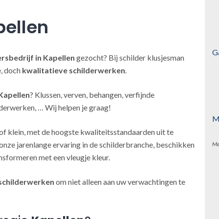
pellen
G
ersbedrijf
in Kapellen
gezocht? Bij schilder klusjesman
e, doch
kwalitatieve schilderwerken
.
Kapellen
? Klussen, verven, behangen, verfijnde
derwerken, … Wij helpen je graag!
M
of klein, met de hoogste kwaliteitsstandaarden uit te
onze jarenlange ervaring in de schilderbranche, beschikken
Me
nsformeren met een vleugje kleur.
schilderwerken
om niet alleen aan uw verwachtingen te