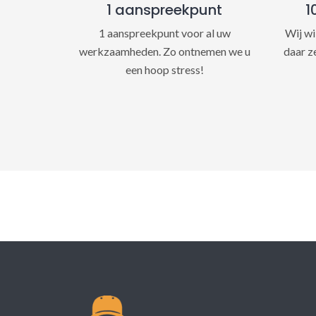
1 aanspreekpunt
1
1 aanspreekpunt voor al uw
Wij wi
werkzaamheden. Zo ontnemen we u
daar z
een hoop stress!