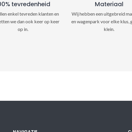
00% tevredenheid
Materiaal
llen enkel tevreden klanten en
Wij hebben een uitgebreid ma
etten we dan ook keer op keer
en wagenpark voor elke klus, 
op in.
klein.
NAVIGATIE
C