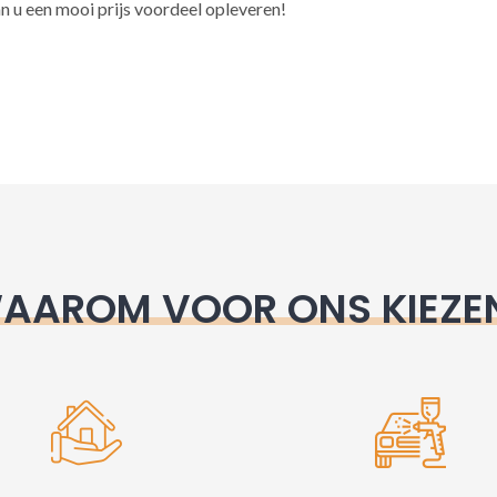
l
n u een mooi prijs voordeel opleveren!
t
e
r
n
a
t
i
v
e
AAROM VOOR ONS KIEZE
: