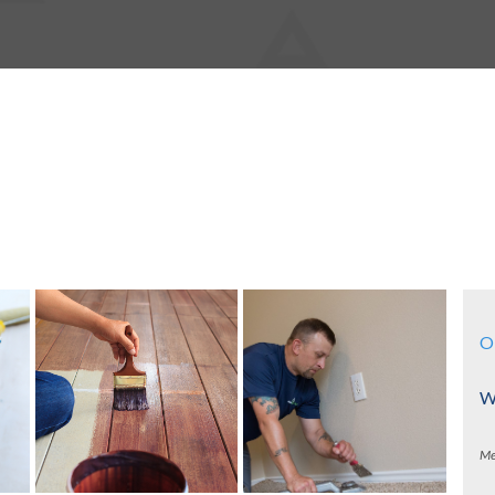
O
Wa
Me