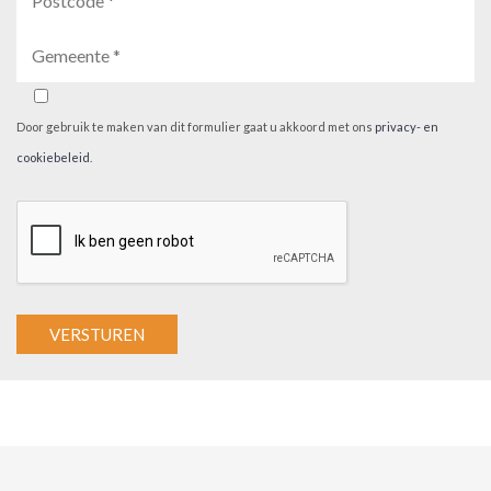
Door gebruik te maken van dit formulier gaat u akkoord met ons
privacy- en
cookiebeleid
.
A
l
t
e