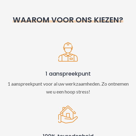
r
n
WAAROM VOOR ONS KIEZEN?
a
t
i
v
e
:
1 aanspreekpunt
1 aanspreekpunt voor al uw werkzaamheden. Zo ontnemen
we u een hoop stress!