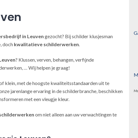
uven
G
ersbedrijf
in Leuven
gezocht? Bij schilder klusjesman
e, doch
kwalitatieve schilderwerken
.
 Leuven
? Klussen, verven, behangen, verfijnde
derwerken, … Wij helpen je graag!
M
of klein, met de hoogste kwaliteitsstandaarden uit te
onze jarenlange ervaring in de schilderbranche, beschikken
Me
nsformeren met een vleugje kleur.
schilderwerken
om niet alleen aan uw verwachtingen te