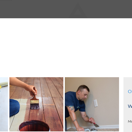
O
Wa
Me