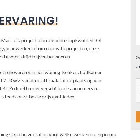
 ERVARING!
 Marc elk project af in absolute topkwaliteit. Of
, gyprocwerken of om renovatieprojecten, onze
l u voor altijd blijven herinneren.
Do
pr
j het renoveren van een woning, keuken, badkamer
t Z. D.w.z. vanaf de afbraak tot de plaatsing van
teit. Zo hoeft u niet verschillende aannemers te
u steeds onze beste prijs aanbieden.
A
oning? Ga dan vooraf na voor welke werken u een premie