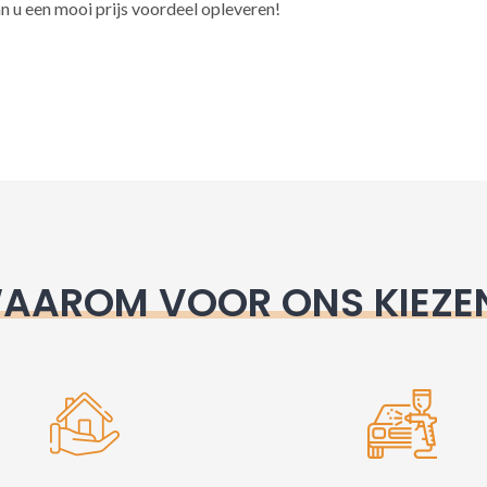
l
n u een mooi prijs voordeel opleveren!
t
e
r
n
a
t
i
v
e
AAROM VOOR ONS KIEZE
: