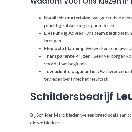
Waarom Voor Ons Kiezen in 
Kwaliteitsmaterialen:
We gebruiken alleen
prachtige afwerking te garanderen.
Deskundig Advies:
Ons team biedt deskund
brengen.
Flexibele Planning:
We werken rond uw sch
Transparante Prijzen:
Geen verborgen kost
voordat we beginnen.
Tevredenheidsgarantie:
Uw tevredenheid s
tevreden bent met het resultaat.
Schildersbedrijf
Le
Bij Schilder Marc bieden we een breed scala aan sc
die we bieden: