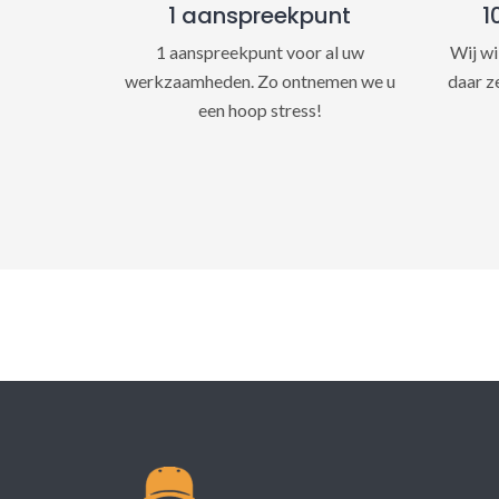
1 aanspreekpunt
1
1 aanspreekpunt voor al uw
Wij wi
werkzaamheden. Zo ontnemen we u
daar z
een hoop stress!