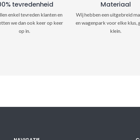
00% tevredenheid
Materiaal
llen enkel tevreden klanten en
Wij hebben een uitgebreid ma
etten we dan ook keer op keer
en wagenpark voor elke klus, 
op in.
klein.
NAVIGATIE
C