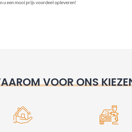
l
n u een mooi prijs voordeel opleveren!
t
e
r
n
a
t
i
v
e
AAROM VOOR ONS KIEZE
: