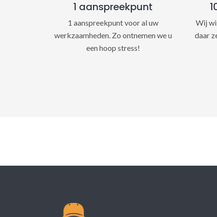
1 aanspreekpunt
1
1 aanspreekpunt voor al uw
Wij wi
werkzaamheden. Zo ontnemen we u
daar z
een hoop stress!