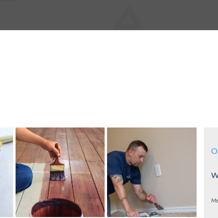
O
Wa
Me