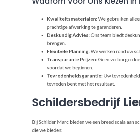
Waarom Voor Ons Kiezen in 
Kwaliteitsmaterialen:
We gebruiken alleen
prachtige afwerking te garanderen.
Deskundig Advies:
Ons team biedt deskund
brengen.
Flexibele Planning:
We werken rond uw sch
Transparante Prijzen:
Geen verborgen kost
voordat we beginnen.
Tevredenheidsgarantie:
Uw tevredenheid s
tevreden bent met het resultaat.
Schildersbedrijf
Li
Bij Schilder Marc bieden we een breed scala aan sc
die we bieden: