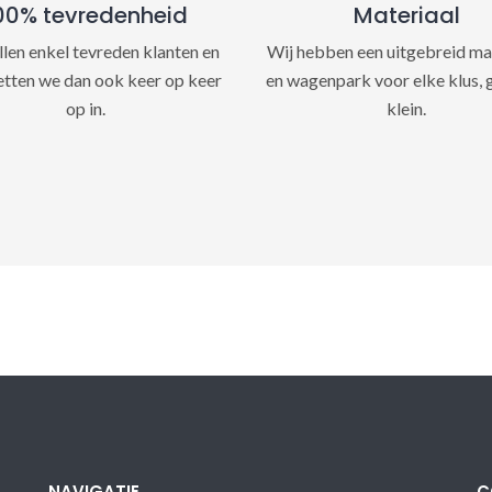
00% tevredenheid
Materiaal
llen enkel tevreden klanten en
Wij hebben een uitgebreid ma
etten we dan ook keer op keer
en wagenpark voor elke klus, 
op in.
klein.
NAVIGATIE
C