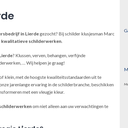
rde
G
ersbedrijf
in Lierde
gezocht? Bij schilder klusjesman Marc
h
kwalitatieve schilderwerken
.
Lierde
? Klussen, verven, behangen, verfijnde
derwerken, … Wij helpen je graag!
M
of klein, met de hoogste kwaliteitsstandaarden uit te
onze jarenlange ervaring in de schilderbranche, beschikken
Me
nsformeren met een vleugje kleur.
schilderwerken
om niet alleen aan uw verwachtingen te