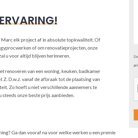
 ERVARING!
 Marc elk project af in absolute topkwaliteit. Of
, gyprocwerken of om renovatieprojecten, onze
l u voor altijd blijven herinneren.
Do
pr
j het renoveren van een woning, keuken, badkamer
t Z. D.w.z. vanaf de afbraak tot de plaatsing van
teit. Zo hoeft u niet verschillende aannemers te
u steeds onze beste prijs aanbieden.
A
oning? Ga dan vooraf na voor welke werken u een premie