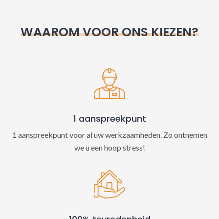
r
n
WAAROM VOOR ONS KIEZEN?
a
t
i
v
e
:
1 aanspreekpunt
1 aanspreekpunt voor al uw werkzaamheden. Zo ontnemen
we u een hoop stress!