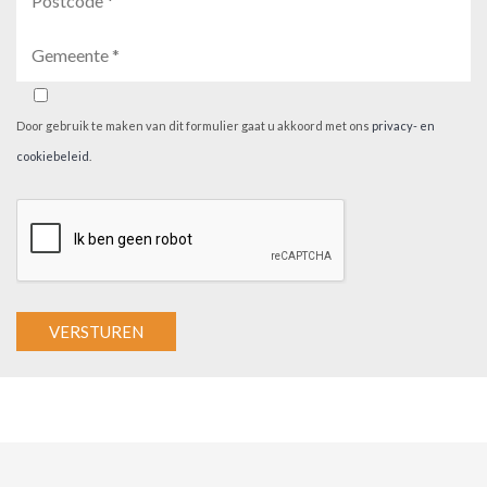
Door gebruik te maken van dit formulier gaat u akkoord met ons
privacy- en
cookiebeleid
.
A
l
t
e