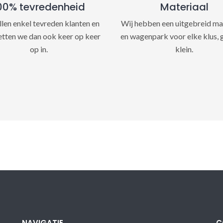
00% tevredenheid
Materiaal
llen enkel tevreden klanten en
Wij hebben een uitgebreid ma
etten we dan ook keer op keer
en wagenpark voor elke klus, 
op in.
klein.
NAVIGATIE
C