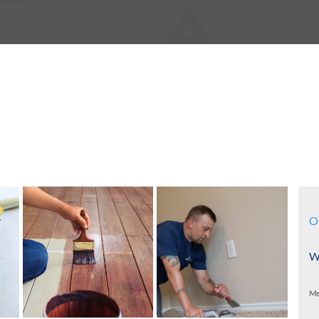
O
Wa
Me