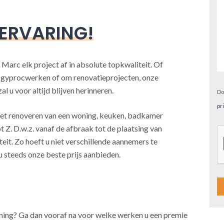
 ERVARING!
 Marc elk project af in absolute topkwaliteit. Of
, gyprocwerken of om renovatieprojecten, onze
l u voor altijd blijven herinneren.
Do
pr
j het renoveren van een woning, keuken, badkamer
t Z. D.w.z. vanaf de afbraak tot de plaatsing van
teit. Zo hoeft u niet verschillende aannemers te
u steeds onze beste prijs aanbieden.
A
oning? Ga dan vooraf na voor welke werken u een premie