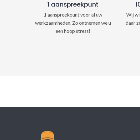
1 aanspreekpunt
1
1 aanspreekpunt voor al uw
Wij wi
werkzaamheden. Zo ontnemen we u
daar z
een hoop stress!