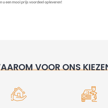
l
n u een mooi prijs voordeel opleveren!
t
e
r
n
a
t
i
v
e
AAROM VOOR ONS KIEZE
: