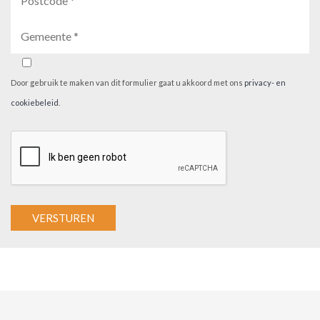
Door gebruik te maken van dit formulier gaat u akkoord met ons
privacy- en
cookiebeleid
.
A
l
t
e