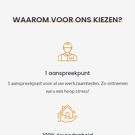
r
n
WAAROM VOOR ONS KIEZEN?
a
t
i
v
e
:
1 aanspreekpunt
1 aanspreekpunt voor al uw werkzaamheden. Zo ontnemen
we u een hoop stress!