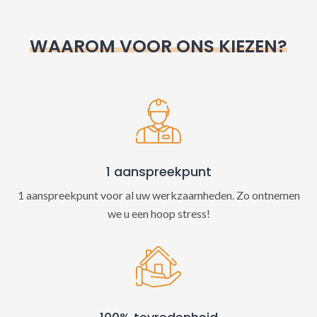
r
n
WAAROM VOOR ONS KIEZEN?
a
t
i
v
e
:
1 aanspreekpunt
1 aanspreekpunt voor al uw werkzaamheden. Zo ontnemen
we u een hoop stress!