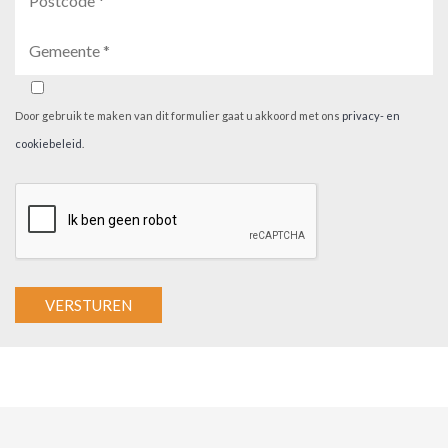
Door gebruik te maken van dit formulier gaat u akkoord met ons
privacy- en
cookiebeleid
.
A
l
t
e