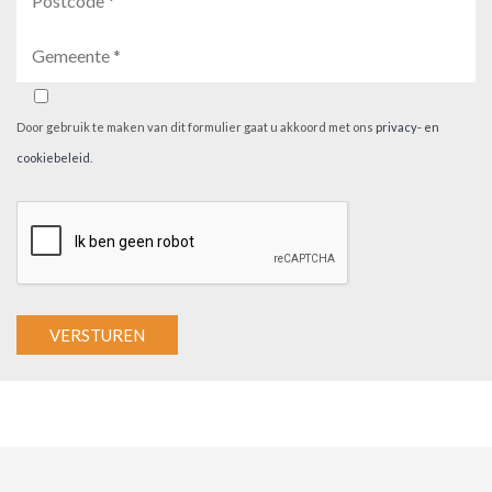
Door gebruik te maken van dit formulier gaat u akkoord met ons
privacy- en
cookiebeleid
.
A
l
t
e