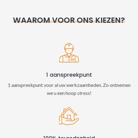
r
n
WAAROM VOOR ONS KIEZEN?
a
t
i
v
e
:
1 aanspreekpunt
1 aanspreekpunt voor al uw werkzaamheden. Zo ontnemen
we u een hoop stress!