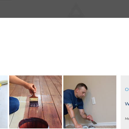
O
Wa
Me