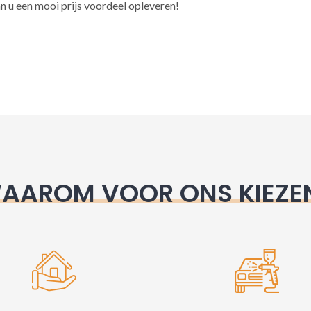
l
n u een mooi prijs voordeel opleveren!
t
e
r
n
a
t
i
v
e
AAROM VOOR ONS KIEZE
: