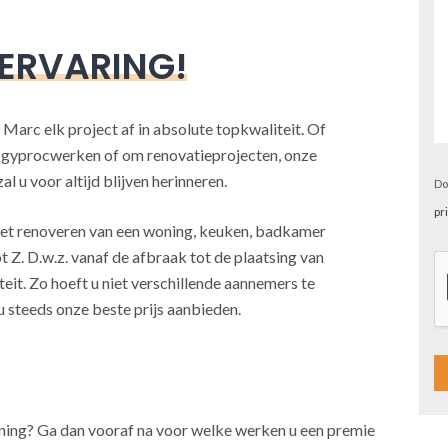
 ERVARING!
 Marc elk project af in absolute topkwaliteit. Of
, gyprocwerken of om renovatieprojecten, onze
l u voor altijd blijven herinneren.
Do
pr
j het renoveren van een woning, keuken, badkamer
t Z. D.w.z. vanaf de afbraak tot de plaatsing van
teit. Zo hoeft u niet verschillende aannemers te
u steeds onze beste prijs aanbieden.
A
oning? Ga dan vooraf na voor welke werken u een premie