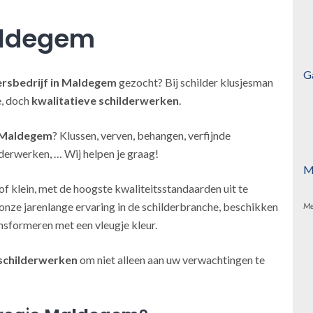
aldegem
G
ersbedrijf
in Maldegem
gezocht? Bij schilder klusjesman
e, doch
kwalitatieve schilderwerken
.
n Maldegem
? Klussen, verven, behangen, verfijnde
derwerken, … Wij helpen je graag!
M
of klein, met de hoogste kwaliteitsstandaarden uit te
onze jarenlange ervaring in de schilderbranche, beschikken
Me
nsformeren met een vleugje kleur.
schilderwerken
om niet alleen aan uw verwachtingen te