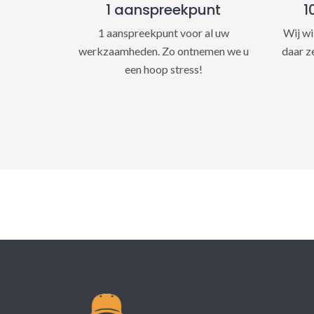
1 aanspreekpunt
1
1 aanspreekpunt voor al uw
Wij wi
werkzaamheden. Zo ontnemen we u
daar z
een hoop stress!