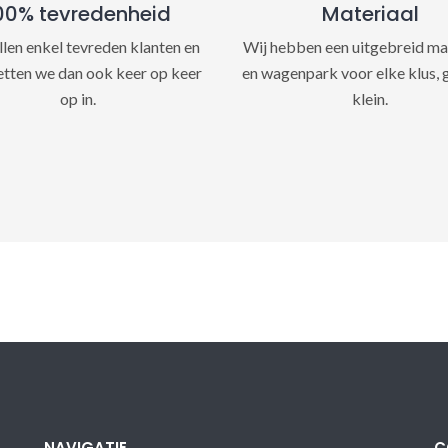
00% tevredenheid
Materiaal
llen enkel tevreden klanten en
Wij hebben een uitgebreid ma
etten we dan ook keer op keer
en wagenpark voor elke klus, 
op in.
klein.
NAVIGATIE
C