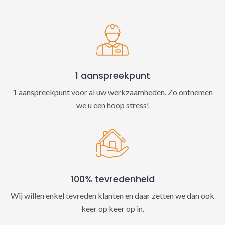
t
i
v
e
:
1 aanspreekpunt
1 aanspreekpunt voor al uw werkzaamheden. Zo ontnemen
we u een hoop stress!
100% tevredenheid
Wij willen enkel tevreden klanten en daar zetten we dan ook
keer op keer op in.