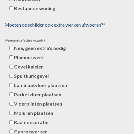
Bestaande woning
Moeten de schilder ook extra werken uitvoeren?*
Meerdere selecties mogelijk.
Nee, geen extra's nodig
Plamuurwerk
Gevel kaleien
Spuitkurk gevel
Laminaatvloer plaatsen
Parketvloer plaatsen
Vloerplinten plaatsen
Moluren plaatsen
Raamdecoratie
Gyprocwerken