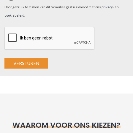
Door gebruik te maken van dit formulier gaat u akkoord met ons
privacy- en
cookiebeleid
.
A
l
t
e
r
n
WAAROM VOOR ONS KIEZEN?
a