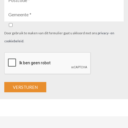
Door gebruik te maken van dit formulier gaat u akkoord met ons
privacy- en
cookiebeleid
.
A
l
t
e