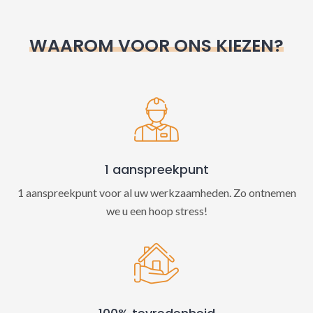
r
n
WAAROM VOOR ONS KIEZEN?
a
t
i
v
e
:
1 aanspreekpunt
1 aanspreekpunt voor al uw werkzaamheden. Zo ontnemen
we u een hoop stress!