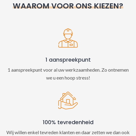
WAAROM VOOR ONS KIEZEN?
a
t
i
v
e
:
1 aanspreekpunt
1 aanspreekpunt voor al uw werkzaamheden. Zo ontnemen
we u een hoop stress!
100% tevredenheid
Wij willen enkel tevreden klanten en daar zetten we dan ook