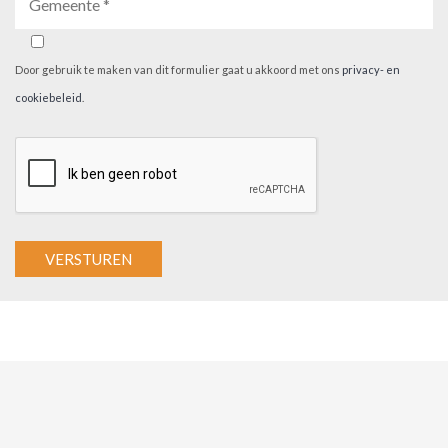
Door gebruik te maken van dit formulier gaat u akkoord met ons
privacy- en
cookiebeleid
.
A
l
t
e
r
n