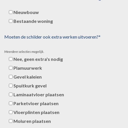
Nieuwbouw
Bestaande woning
Moeten de schilder ook extra werken uitvoeren?*
Meerdere selecties mogelijk.
Nee, geen extra's nodig
Plamuurwerk
Gevel kaleien
Spuitkurk gevel
Laminaatvloer plaatsen
Parketvloer plaatsen
Vloerplinten plaatsen
Moluren plaatsen