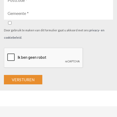
Door gebruik te maken van dit formulier gaat u akkoord met ons
privacy- en
cookiebeleid
.
A
l
t
e