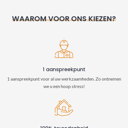
r
n
WAAROM VOOR ONS KIEZEN?
a
t
i
v
e
:
1 aanspreekpunt
1 aanspreekpunt voor al uw werkzaamheden. Zo ontnemen
we u een hoop stress!