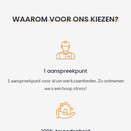
r
n
WAAROM VOOR ONS KIEZEN?
a
t
i
v
e
:
1 aanspreekpunt
1 aanspreekpunt voor al uw werkzaamheden. Zo ontnemen
we u een hoop stress!