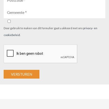
Door gebruik te maken van dit formulier gaat u akkoord met ons
privacy- en
cookiebeleid
.
A
l
t
e