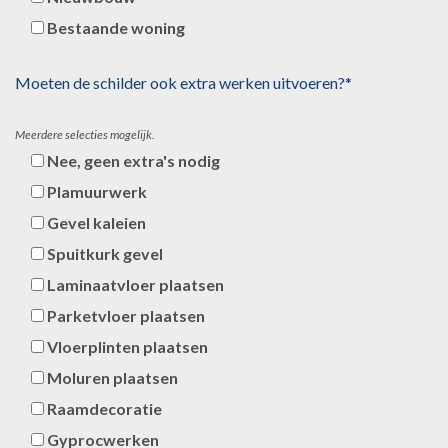
Bestaande woning
Moeten de schilder ook extra werken uitvoeren?*
Meerdere selecties mogelijk.
Nee, geen extra's nodig
Plamuurwerk
Gevel kaleien
Spuitkurk gevel
Laminaatvloer plaatsen
Parketvloer plaatsen
Vloerplinten plaatsen
Moluren plaatsen
Raamdecoratie
Gyprocwerken