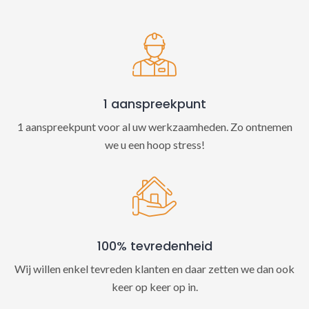
t
i
v
e
:
1 aanspreekpunt
1 aanspreekpunt voor al uw werkzaamheden. Zo ontnemen
we u een hoop stress!
100% tevredenheid
Wij willen enkel tevreden klanten en daar zetten we dan ook
keer op keer op in.