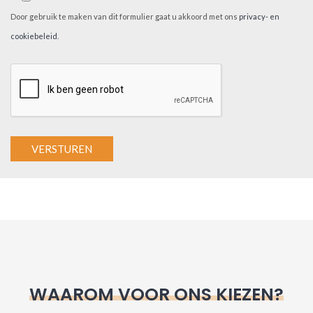
Door gebruik te maken van dit formulier gaat u akkoord met ons
privacy- en
cookiebeleid
.
A
l
t
e
r
n
WAAROM VOOR ONS KIEZEN?
a