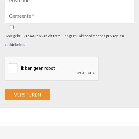
Door gebruik te maken van dit formulier gaat u akkoord met ons
privacy- en
cookiebeleid
.
A
l
t
e