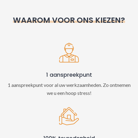
r
n
WAAROM VOOR ONS KIEZEN?
a
t
i
v
e
:
1 aanspreekpunt
1 aanspreekpunt voor al uw werkzaamheden. Zo ontnemen
we u een hoop stress!