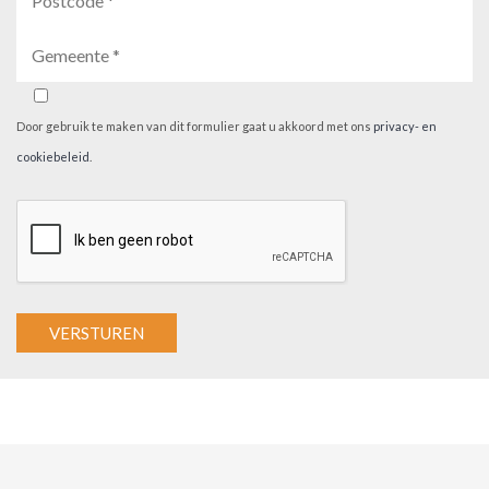
Door gebruik te maken van dit formulier gaat u akkoord met ons
privacy- en
cookiebeleid
.
A
l
t
e