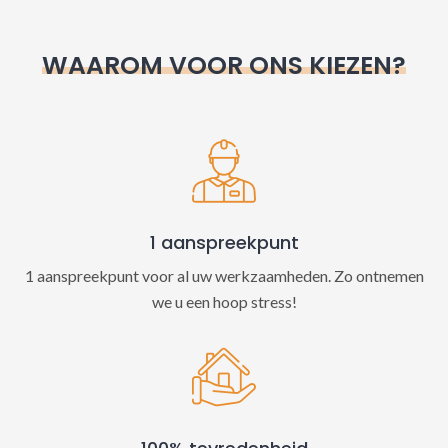
r
n
WAAROM VOOR ONS KIEZEN?
a
t
i
v
e
:
1 aanspreekpunt
1 aanspreekpunt voor al uw werkzaamheden. Zo ontnemen
we u een hoop stress!