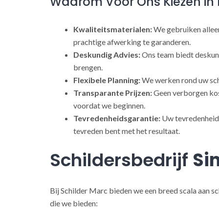
Waarom Voor Ons Kiezen in 
Kwaliteitsmaterialen:
We gebruiken alleen
prachtige afwerking te garanderen.
Deskundig Advies:
Ons team biedt deskund
brengen.
Flexibele Planning:
We werken rond uw sch
Transparante Prijzen:
Geen verborgen kost
voordat we beginnen.
Tevredenheidsgarantie:
Uw tevredenheid s
tevreden bent met het resultaat.
Schildersbedrijf
Si
Bij Schilder Marc bieden we een breed scala aan sc
die we bieden: