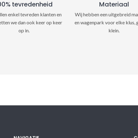
00% tevredenheid
Materiaal
llen enkel tevreden klanten en
Wij hebben een uitgebreid ma
etten we dan ook keer op keer
en wagenpark voor elke klus, 
op in.
klein.
NAVIGATIE
C