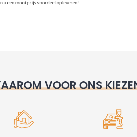
l
n u een mooi prijs voordeel opleveren!
t
e
r
n
a
t
i
v
e
AAROM VOOR ONS KIEZE
: