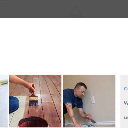
O
Wa
Me