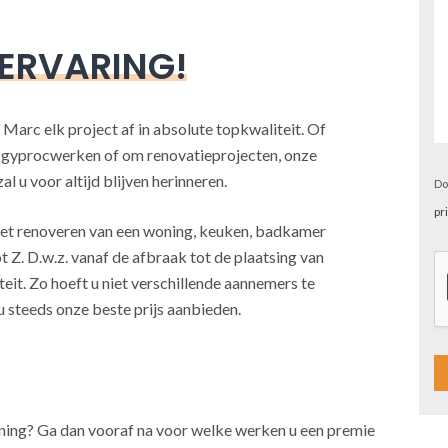
 ERVARING!
 Marc elk project af in absolute topkwaliteit. Of
, gyprocwerken of om renovatieprojecten, onze
l u voor altijd blijven herinneren.
Do
pr
j het renoveren van een woning, keuken, badkamer
t Z. D.w.z. vanaf de afbraak tot de plaatsing van
teit. Zo hoeft u niet verschillende aannemers te
u steeds onze beste prijs aanbieden.
A
oning? Ga dan vooraf na voor welke werken u een premie