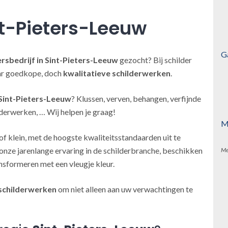
t-Pieters-Leeuw
G
ersbedrijf
in Sint-Pieters-Leeuw
gezocht? Bij schilder
aar goedkope, doch
kwalitatieve schilderwerken
.
 Sint-Pieters-Leeuw
? Klussen, verven, behangen, verfijnde
derwerken, … Wij helpen je graag!
M
of klein, met de hoogste kwaliteitsstandaarden uit te
onze jarenlange ervaring in de schilderbranche, beschikken
Me
nsformeren met een vleugje kleur.
schilderwerken
om niet alleen aan uw verwachtingen te