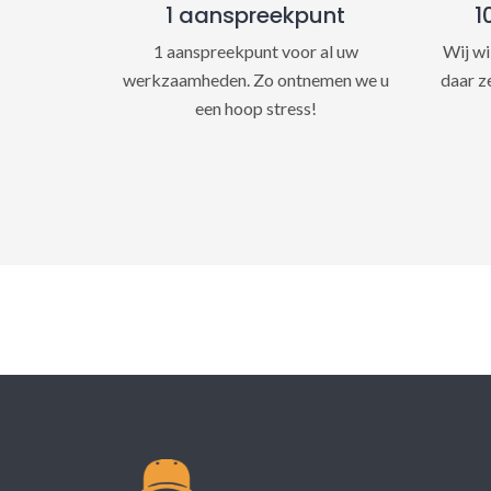
1 aanspreekpunt
1
1 aanspreekpunt voor al uw
Wij wi
werkzaamheden. Zo ontnemen we u
daar z
een hoop stress!