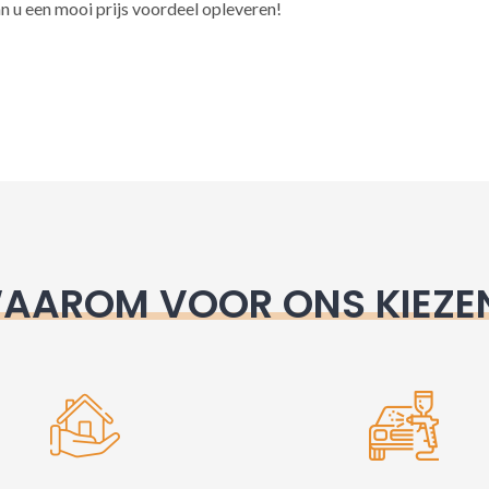
l
n u een mooi prijs voordeel opleveren!
t
e
r
n
a
t
i
v
e
AAROM VOOR ONS KIEZE
: