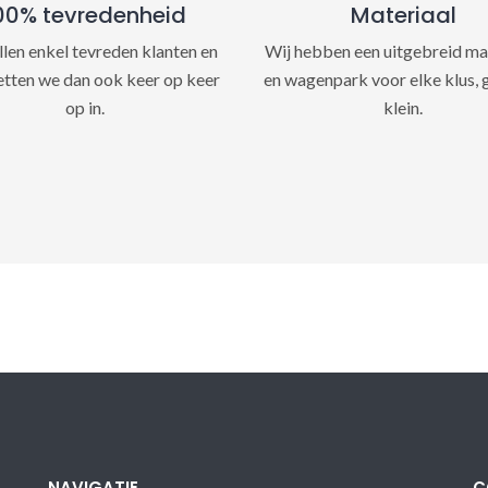
00% tevredenheid
Materiaal
llen enkel tevreden klanten en
Wij hebben een uitgebreid ma
etten we dan ook keer op keer
en wagenpark voor elke klus, 
op in.
klein.
NAVIGATIE
C