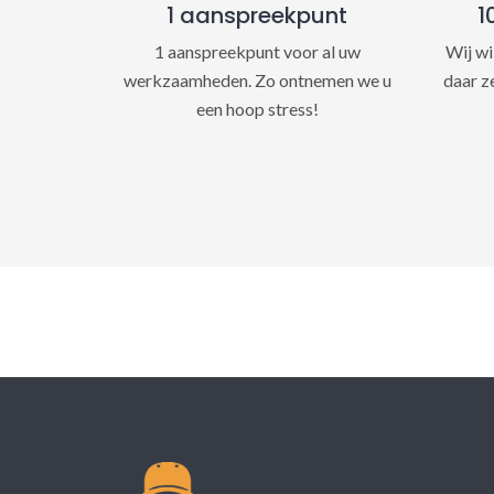
1 aanspreekpunt
1
1 aanspreekpunt voor al uw
Wij wi
werkzaamheden. Zo ontnemen we u
daar z
een hoop stress!