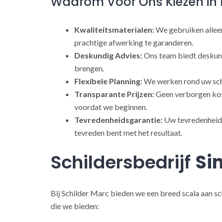
Waarom Voor Ons Kiezen in 
Kwaliteitsmaterialen:
We gebruiken alleen
prachtige afwerking te garanderen.
Deskundig Advies:
Ons team biedt deskund
brengen.
Flexibele Planning:
We werken rond uw sch
Transparante Prijzen:
Geen verborgen kost
voordat we beginnen.
Tevredenheidsgarantie:
Uw tevredenheid s
tevreden bent met het resultaat.
Schildersbedrijf
Si
Bij Schilder Marc bieden we een breed scala aan sc
die we bieden: