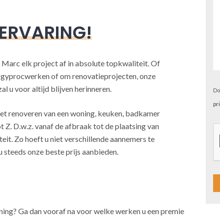
 ERVARING!
 Marc elk project af in absolute topkwaliteit. Of
, gyprocwerken of om renovatieprojecten, onze
l u voor altijd blijven herinneren.
Do
pr
j het renoveren van een woning, keuken, badkamer
t Z. D.w.z. vanaf de afbraak tot de plaatsing van
teit. Zo hoeft u niet verschillende aannemers te
u steeds onze beste prijs aanbieden.
A
oning? Ga dan vooraf na voor welke werken u een premie