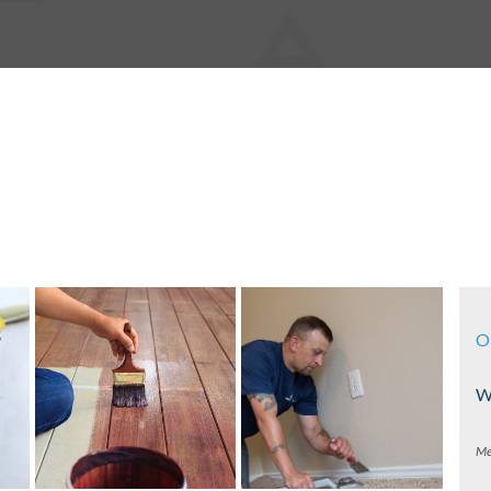
O
Wa
Me