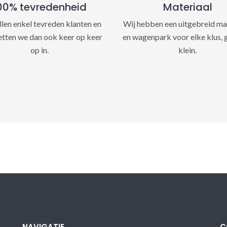
00% tevredenheid
Materiaal
llen enkel tevreden klanten en
Wij hebben een uitgebreid ma
etten we dan ook keer op keer
en wagenpark voor elke klus, 
op in.
klein.
NAVIGATIE
C