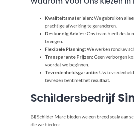
Waarom Voor Ons Kiezen in 
Kwaliteitsmaterialen:
We gebruiken alleen
prachtige afwerking te garanderen.
Deskundig Advies:
Ons team biedt deskund
brengen.
Flexibele Planning:
We werken rond uw sch
Transparante Prijzen:
Geen verborgen kost
voordat we beginnen.
Tevredenheidsgarantie:
Uw tevredenheid s
tevreden bent met het resultaat.
Schildersbedrijf
Si
Bij Schilder Marc bieden we een breed scala aan sc
die we bieden: