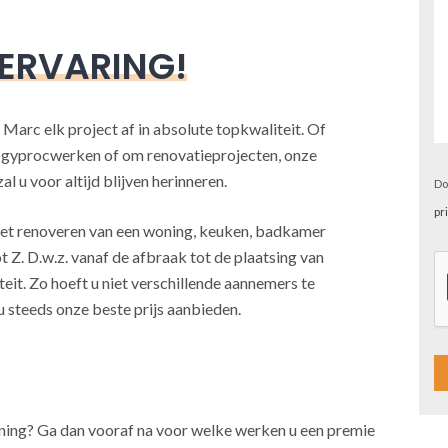
 ERVARING!
 Marc elk project af in absolute topkwaliteit. Of
, gyprocwerken of om renovatieprojecten, onze
l u voor altijd blijven herinneren.
Do
pr
j het renoveren van een woning, keuken, badkamer
t Z. D.w.z. vanaf de afbraak tot de plaatsing van
teit. Zo hoeft u niet verschillende aannemers te
u steeds onze beste prijs aanbieden.
A
oning? Ga dan vooraf na voor welke werken u een premie