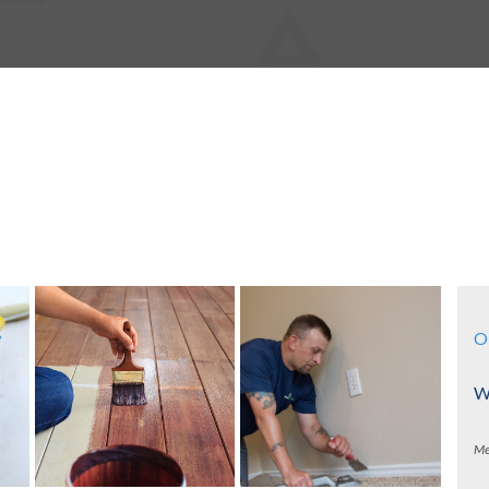
O
Wa
Me