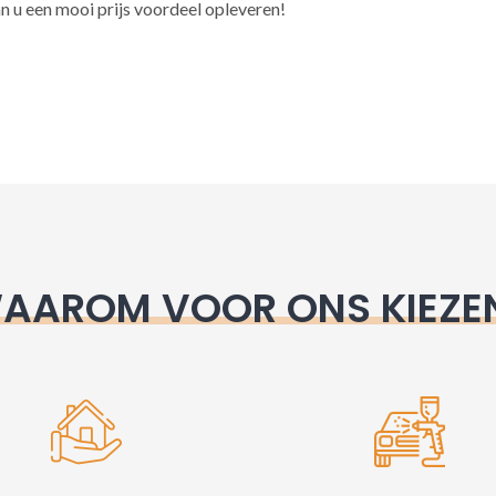
l
n u een mooi prijs voordeel opleveren!
t
e
r
n
a
t
i
v
e
AAROM VOOR ONS KIEZE
: