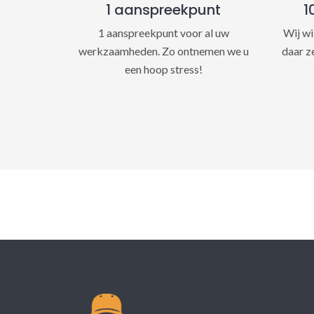
1 aanspreekpunt
1
1 aanspreekpunt voor al uw
Wij wi
werkzaamheden. Zo ontnemen we u
daar z
een hoop stress!